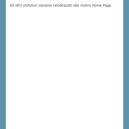
RADIUS DIM
Gli altri visitatori saranno reindirizzati alla nostra Home Page.
Radius DIM
Sistema facile da movimentare.
Disponibile con:
Intensificatore di brillanza da 9”
Monoblocco ad anodo fisso (3.5 kW) o
rotante (5 kW)
Monitor LCD da 24” posizionato su carrello.
(Versione touch screen disponibile su
richiesta)